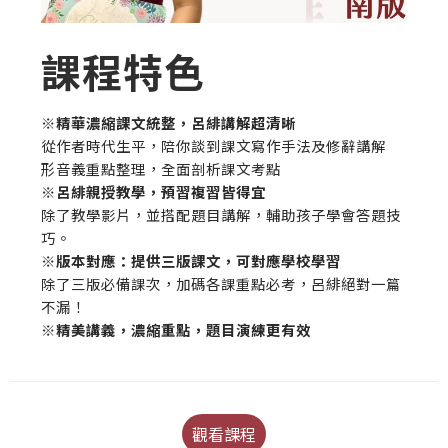
課程特色
※精華濃縮課文統整，呂緋講解超清晰
從作者時代生平，陪你談到課文寫作手法及修辭講解
形音義重點整理，全面剖析課文考點
※呂緋親授教學，預習複習皆得宜
除了教學影片，並搭配題目講解，輔助孩子學會答題技
巧。
※版本對應：提供三版課文，可對應學校學習
除了三版必備課次，加碼各課重點必考，呂緋絕對一篇
不漏！
※精美講義，濃縮重點，題目演練更有效
觀看課程