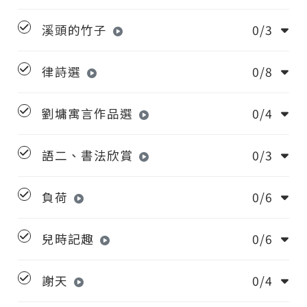
溪頭的竹子
0/3
律詩選
0/8
劉墉寓言作品選
0/4
語二、書法欣賞
0/3
負荷
0/6
兒時記趣
0/6
謝天
0/4