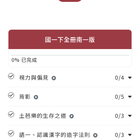
國一下全冊南一版
0% 已完成
視力與偏見
0/4
背影
0/5
土芭樂的生存之道
0/3
語一、認識漢字的造字法則
0/3