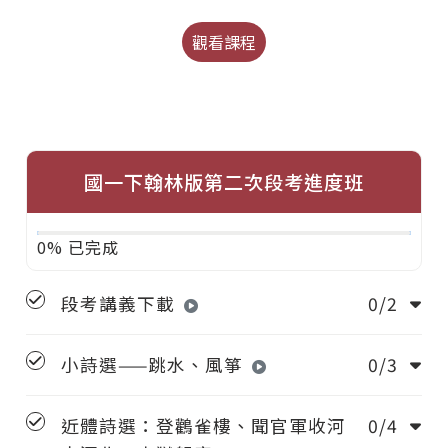
觀看課程
國一下翰林版第二次段考進度班
0% 已完成
段考講義下載
0/2
小詩選——跳水、風箏
0/3
近體詩選：登鸛雀樓、聞官軍收河
0/4