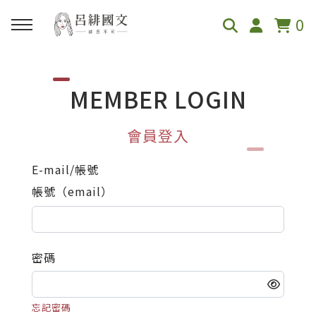
0
回主選單
回主選單
回主選單
回上一層
回上一層
回主選單
回主選單
MEMBER LOGIN
關於呂緋
緋的課程表
線上課程
國一
國二
直播活動
創作與紀錄
會員登入
呂緋國文介紹
緋的課程表
國小
翰林
翰林
特別講座
部落格
E-mail/帳號
帳號（email）
學員真心推薦
國小讀寫課
國一
康軒
康軒
段考複習講座
嚼國文 Podcast
節目媒體採訪
國小升私中培訓
國二
南一
南一
密碼
國三
忘記密碼