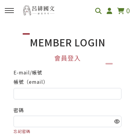
0
回主選單
回主選單
回主選單
回上一層
回上一層
回主選單
回主選單
MEMBER LOGIN
關於呂緋
緋的課程表
線上課程
國一
國二
直播活動
創作與紀錄
會員登入
呂緋國文介紹
緋的課程表
國小
翰林
翰林
特別講座
部落格
E-mail/帳號
帳號（email）
學員真心推薦
國小讀寫課
國一
康軒
康軒
段考複習講座
嚼國文 Podcast
節目媒體採訪
國小升私中培訓
國二
南一
南一
密碼
國三
忘記密碼