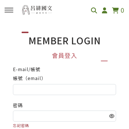
0
回主選單
回主選單
回主選單
回上一層
回上一層
回主選單
回主選單
MEMBER LOGIN
關於呂緋
緋的課程表
線上課程
國一
國二
直播活動
創作與紀錄
會員登入
呂緋國文介紹
緋的課程表
國小
翰林
翰林
特別講座
部落格
E-mail/帳號
帳號（email）
學員真心推薦
國小讀寫課
國一
康軒
康軒
段考複習講座
嚼國文 Podcast
節目媒體採訪
國小升私中培訓
國二
南一
南一
密碼
國三
忘記密碼