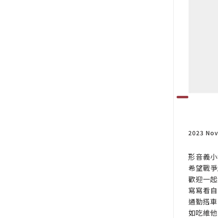
2023 No
形音義小
希望戰爭
歡迎一起
寫寫看自
通勤搭車
如吃維他