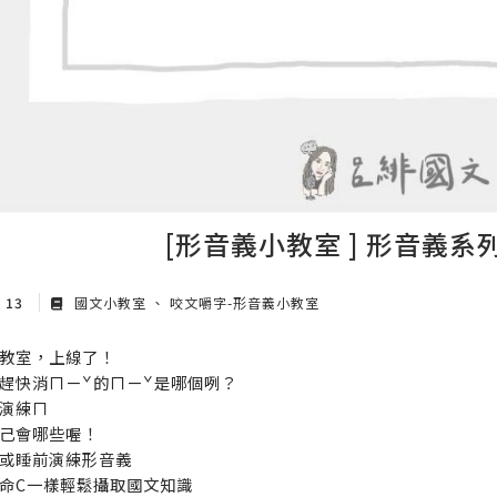
[形音義小教室 ] 形音義系
v 13
國文小教室
咬文嚼字-形音義小教室
教室，上線了！
趕快消ㄇㄧˇ的ㄇㄧˇ是哪個咧？
演練ㄇ
己會哪些喔！
或睡前演練形音義
命C一樣輕鬆攝取國文知識