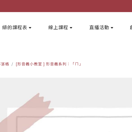
緋的課程表
線上課程
直播活動
部落格
[形音義小教室 ] 形音義系列：「ㄇ」