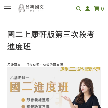
0
回主選單
回主選單
回主選單
回上一層
回上一層
回主選單
回主選單
國二上康軒版第三次段考
關於呂緋
緋的課程表
線上課程
國一
國二
直播活動
創作與紀錄
進度班
呂緋國文介紹
緋的課程表
國小
翰林
翰林
特別講座
部落格
呂緋國文——打造有笑、有效的國文課
學員真心推薦
國小讀寫課
國一
康軒
康軒
段考複習講座
嚼國文 Podcast
節目媒體採訪
國小升私中培訓
國二
南一
南一
國三